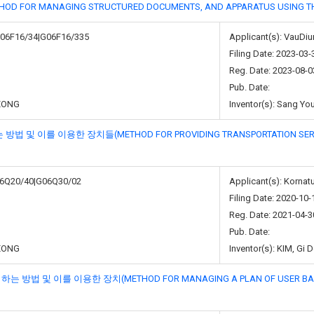
R MANAGING STRUCTURED DOCUMENTS, AND APPARATUS USING TH
G06F16/34|G06F16/335
Applicant(s): VauDiu
Filing Date: 2023-03-
Reg. Date: 2023-08-0
Pub. Date:
EONG
Inventor(s): Sang Yo
 이용한 장치들(METHOD FOR PROVIDING TRANSPORTATION SERVICE W
06Q20/40|G06Q30/02
Applicant(s): Kornatu
Filing Date: 2020-10-
Reg. Date: 2021-04-3
Pub. Date:
EONG
Inventor(s): KIM, Gi
및 이를 이용한 장치(METHOD FOR MANAGING A PLAN OF USER BASED 