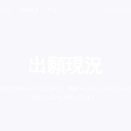
所案内
出願現況
料金シミュレーション
よくある質
出願現況
財産庁公認の弁理士による特許・商標のオンライン出願サービ
登録サービスを提供しています。