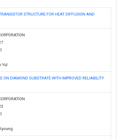
STOR STRUCTURE FOR HEAT DIFFUSION AND
C CORPORATION
27
0
m Yul
AMOND SUBSTRATE WITH IMPROVED RELIABILITY
C CORPORATION
23
0
e Kyoung