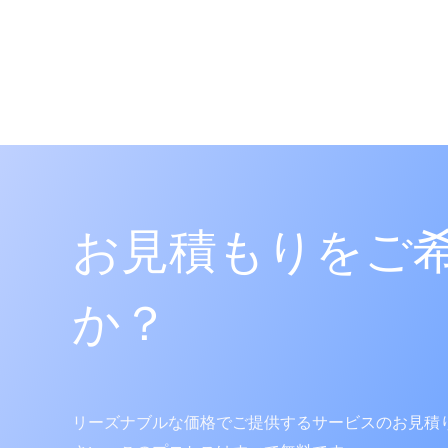
App. No.: 4020250226737
Reg. No.:
Pub. No.:
Agent: 강주영
Vienna Code(s):
데이나스픽 하이드로 에너지 리차지
출원
Classes: 32
App. No.: 4020250227328
お見積もりをご
Reg. No.:
Pub. No.:
Agent: 강주영
か？
Vienna Code(s):
모아이의원
출원
Classes: 44
リーズナブルな価格でご提供するサービスのお見積
App. No.: 4020250160196
Reg. No.: