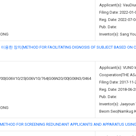
Applicant(s): VauDiu
Filing Date: 2022-01-
Reg. Date: 2022-07-0
Pub. Date:
EONG
Inventor(s): Sang Yo
METHOD FOR FACILITATING DIGNOSIS OF SUBJECT BASED ON CHES
Applicant(s): VUNO I
Cooperation|THE ASA
/00|G06V10/25|G06V10/764|G06N20/00|G06N3/0464
Filing Date: 2017-11-
Reg. Date: 2018-06-2
Pub. Date:
Inventor(s): Jaeyou
EONG
Beom Seo|Namkug 
FOR SCREENING REDUNDANT APPLICANTS AND APPARATUS USING 