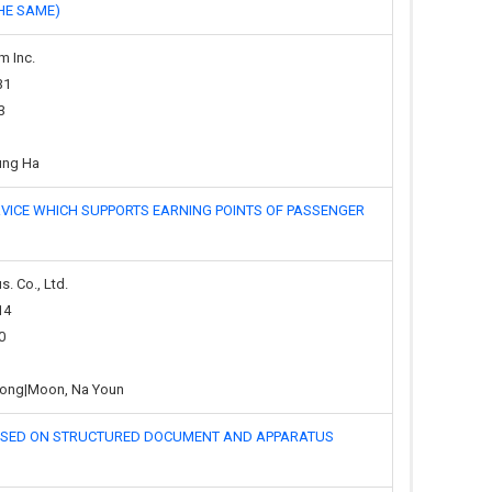
E SAME)
m Inc.
31
3
ung Ha
HICH SUPPORTS EARNING POINTS OF PASSENGER
s. Co., Ltd.
14
0
 Dong|Moon, Na Youn
ON STRUCTURED DOCUMENT AND APPARATUS