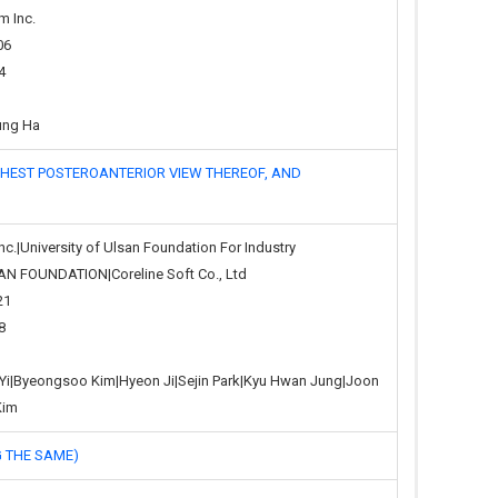
m Inc.
06
4
ung Ha
T POSTEROANTERIOR VIEW THEREOF, AND
nc.|University of Ulsan Foundation For Industry
N FOUNDATION|Coreline Soft Co., Ltd
21
8
n Yi|Byeongsoo Kim|Hyeon Ji|Sejin Park|Kyu Hwan Jung|Joon
Kim
THE SAME)