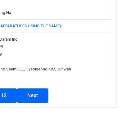
ung Ha
PPARATUSES USING THE SAME)
Daram Inc.
29
9
eong Saem|LEE, Hyeonjeong|KIM, Juhwan
12
Next