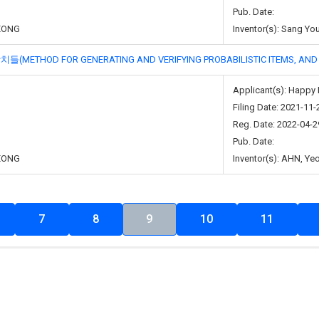
Pub. Date:
EONG
Inventor(s): Sang Yo
D FOR GENERATING AND VERIFYING PROBABILISTIC ITEMS, AND A
Applicant(s): Happy 
Filing Date: 2021-11-
Reg. Date: 2022-04-2
Pub. Date:
EONG
Inventor(s): AHN, Y
7
8
9
10
11